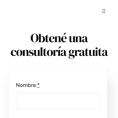
Skip
to
Toggle
content
Naviga
Obtené una
consultoría
gratuita
Nombre
*